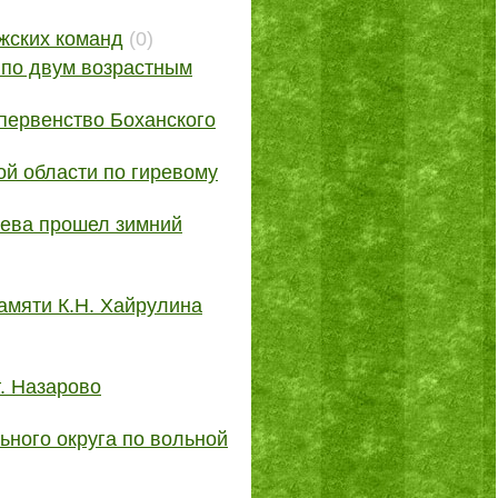
ужских команд
(0)
 по двум возрастным
 первенство Боханского
ой области по гиревому
еева прошел зимний
памяти К.Н. Хайрулина
. Назарово
ьного округа по вольной