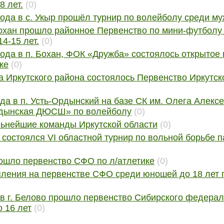
8 лет.
(0)
ода в с. Укыр прошёл турнир по волейболу среди м
Бохан прошло районное Первенство по мини-футболу
14-15 лет.
(0)
ода в п. Бохан, ФОК «Дружба» состоялось открытое
ке
(0)
да Иркутского района состоялось Первенство Иркутск
да в п. Усть-Ордынский на базе СК им. Олега Алекс
рдынская ДЮСШ» по волейболу
(0)
льнейшие команды Иркутской области
(0)
а состоялся VI областной турнир по вольной борьбе 
рошло первенство СФО по л/атлетике
(0)
ления на первенстве СФО среди юношей до 18 лет г
 в г. Белово прошло первенство Сибирского федерал
 16 лет
(0)