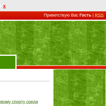
x
Приветствую Вас
Гость
|
RSS
евому спорту среди