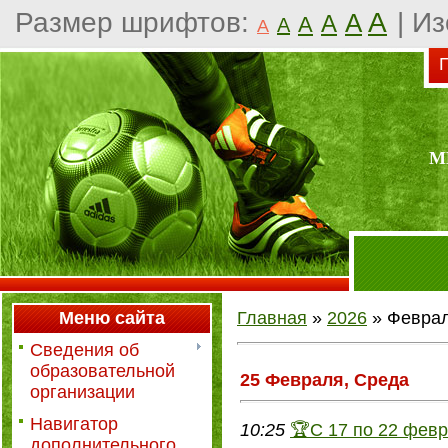
Размер шрифтов:
A
|
Из
A
A
A
A
A
П
М
Меню сайта
Главная
»
2026
»
Февра
Сведения об
образовательной
25 Февраля, Среда
организации
Навигатор
10:25
🏆С 17 по 22 февр
дополнительного