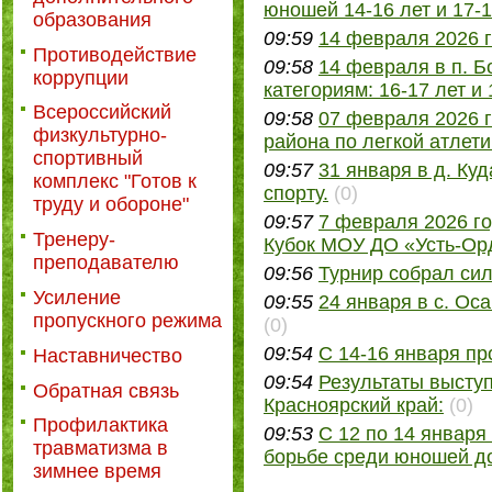
юношей 14-16 лет и 17-1
образования
09:59
14 февраля 2026 г
Противодействие
09:58
14 февраля в п. 
коррупции
категориям: 16-17 лет и 
Всероссийский
09:58
07 февраля 2026 г
физкультурно-
района по легкой атлети
спортивный
09:57
31 января в д. Ку
комплекс "Готов к
спорту.
(0)
труду и обороне"
09:57
7 февраля 2026 го
Тренеру-
Кубок МОУ ДО «Усть-О
преподавателю
09:56
Турнир собрал си
Усиление
09:55
24 января в с. Ос
пропускного режима
(0)
09:54
С 14-16 января п
Наставничество
09:54
Результаты выступ
Обратная связь
Красноярский край:
(0)
Профилактика
09:53
С 12 по 14 января
травматизма в
борьбе среди юношей до
зимнее время