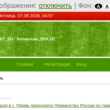
ображения:
отключить
|
Фон:
A
A
ятница, 07.08.2026, 04:57
БУ ДО "Боханская ДЮСШ"
Главная
Регистрация
Вход
ль
аля в г. Пермь проходило Первенство России по гир