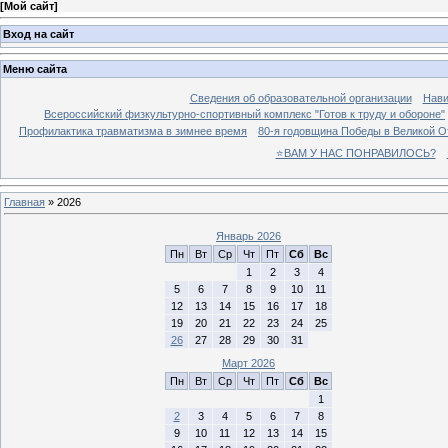
[
Мой сайт
]
Вход на сайт
Меню сайта
Сведения об образовательной организации
Нави
Всероссийский физкультурно-спортивный комплекс "Готов к труду и обороне"
Профилактика травматизма в зимнее время
80-я годовщина Победы в Великой О
⭐ВАМ У НАС ПОНРАВИЛОСЬ?
Главная
»
2026
Январь 2026
Пн
Вт
Ср
Чт
Пт
Сб
Вс
1
2
3
4
5
6
7
8
9
10
11
12
13
14
15
16
17
18
19
20
21
22
23
24
25
26
27
28
29
30
31
Март 2026
Пн
Вт
Ср
Чт
Пт
Сб
Вс
1
2
3
4
5
6
7
8
9
10
11
12
13
14
15