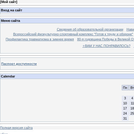
[
Мой сайт
]
Вход на сайт
Меню сайта
Сведения об образовательной организации
Нави
Всероссийский физкультурно-спортивный комплекс "Готов к труду и обороне"
Профилактика травматизма в зимнее время
80-я годовщина Победы в Великой О
⭐ВАМ У НАС ПОНРАВИЛОСЬ?
Паспорт доступности
Calendar
Пн
Вт
3
4
10
11
17
18
24
25
31
Полная версия сайта