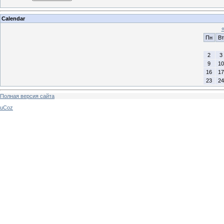
Calendar
Пн
Вт
2
3
9
10
16
17
23
24
Полная версия сайта
uCoz