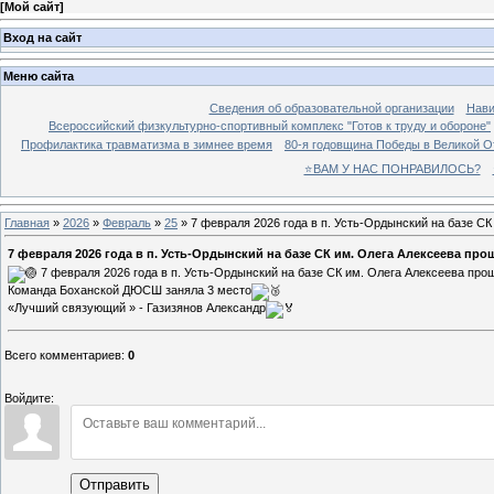
[
Мой сайт
]
Вход на сайт
Меню сайта
Сведения об образовательной организации
Нави
Всероссийский физкультурно-спортивный комплекс "Готов к труду и обороне"
Профилактика травматизма в зимнее время
80-я годовщина Победы в Великой О
⭐ВАМ У НАС ПОНРАВИЛОСЬ?
Главная
»
2026
»
Февраль
»
25
» 7 февраля 2026 года в п. Усть-Ордынский на базе 
7 февраля 2026 года в п. Усть-Ордынский на базе СК им. Олега Алексеева 
7 февраля 2026 года в п. Усть-Ордынский на базе СК им. Олега Алексеева п
Команда Боханской ДЮСШ заняла 3 место
«Лучший связующий » - Газизянов Александр
Всего комментариев
:
0
Войдите:
Отправить