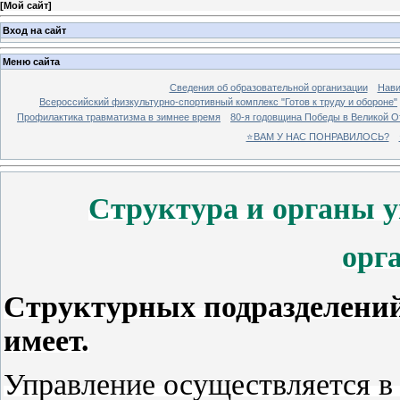
[
Мой сайт
]
Вход на сайт
Меню сайта
Сведения об образовательной организации
Нави
Всероссийский физкультурно-спортивный комплекс "Готов к труду и обороне"
Профилактика травматизма в зимнее время
80-я годовщина Победы в Великой О
⭐ВАМ У НАС ПОНРАВИЛОСЬ?
Структура и органы у
орг
Структурных подразделений
имеет.
Управление осуществляется в 