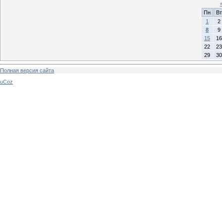
Пн
Вт
1
2
8
9
15
16
22
23
29
30
Полная версия сайта
uCoz