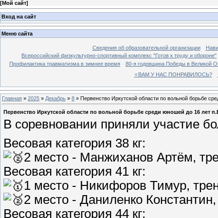
[
Мой сайт
]
Вход на сайт
Меню сайта
Сведения об образовательной организации
Нави
Всероссийский физкультурно-спортивный комплекс "Готов к труду и обороне"
Профилактика травматизма в зимнее время
80-я годовщина Победы в Великой О
⭐ВАМ У НАС ПОНРАВИЛОСЬ?
Главная
»
2025
»
Декабрь
»
8
» Первенство Иркутской области по вольной борьбе сред
Первенство Иркутской области по вольной борьбе среди юношей до 16 лет п.Б
В соревновании приняли участие бо
Весовая категория 38 кг:
2 место - Манжиханов Артём, тр
Весовая категория 41 кг:
1 место - Никифоров Тимур, тре
2 место - Даниленко Константин,
Весовая категория 44 кг: