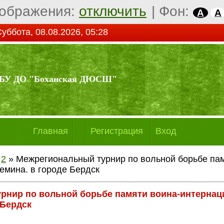
ображения:
отключить
|
Фон:
A
A
уббота, 08.08.2026, 05:28
БУ ДО "Боханская ДЮСШ"
Главная
Регистрация
Вход
2
» Межрегиональный турнир по вольной борьбе пам
емина. в городе Бердск
рнир по вольной борьбе памяти воина-интернац
 Бердск