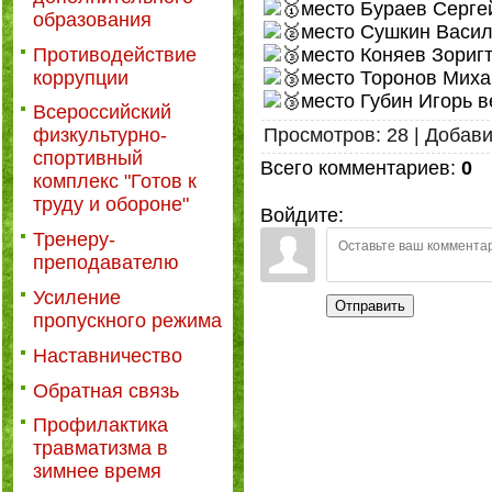
место Бураев Сергей
образования
место Сушкин Васили
Противодействие
место Коняев Зоригт
коррупции
место Торонов Михаи
место Губин Игорь в
Всероссийский
Просмотров
:
28
|
Добав
физкультурно-
спортивный
Всего комментариев
:
0
комплекс "Готов к
труду и обороне"
Войдите:
Тренеру-
преподавателю
Усиление
Отправить
пропускного режима
Наставничество
Обратная связь
Профилактика
травматизма в
зимнее время