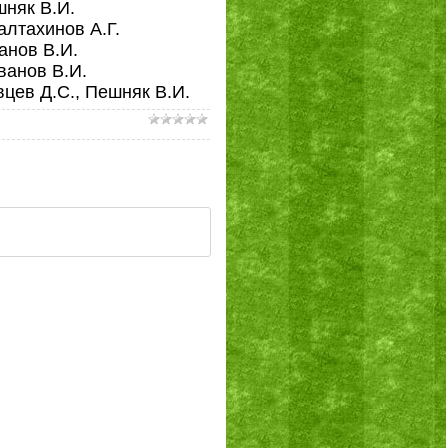
шняк В.И.
алтахинов А.Г.
анов В.И.
ванов В.И.
вцев Д.С., Пешняк В.И.