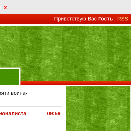
x
Приветствую Вас
Гость
|
RSS
яти воина-
ионалиста
09:59