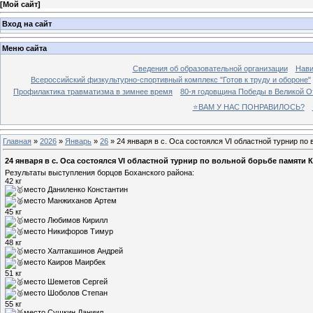
[
Мой сайт
]
Вход на сайт
Меню сайта
Сведения об образовательной организации
Нави
Всероссийский физкультурно-спортивный комплекс "Готов к труду и обороне"
Профилактика травматизма в зимнее время
80-я годовщина Победы в Великой О
⭐ВАМ У НАС ПОНРАВИЛОСЬ?
Главная
»
2026
»
Январь
»
26
» 24 января в с. Оса состоялся VI областной турнир по
24 января в с. Оса состоялся VI областной турнир по вольной борьбе памяти К
Результаты выступления борцов Боханского района:
42 кг
место Даниленко Константин
место Манжиханов Артем
45 кг
место Любимов Кирилл
место Никифоров Тимур
48 кг
место Халтакшинов Андрей
место Каиров Маирбек
51 кг
место Шеметов Сергей
место Шоболов Степан
55 кг
место Сушкин Даниил