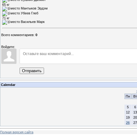
65 кг
место Мантыков Эрдэм
место Убеев Глеб
71 кг
место Васильев Марк
Всего комментариев
:
0
Войдите:
Отправить
Calendar
Пн
Вт
5
6
12
13
19
20
26
27
Полная версия сайта