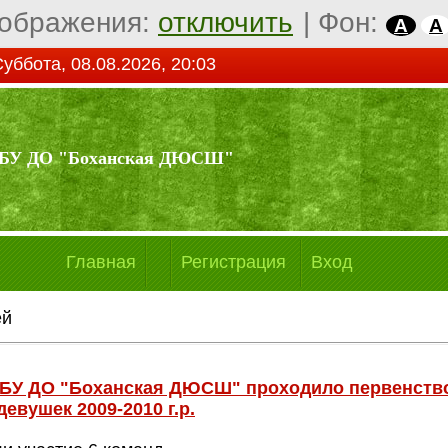
ображения:
отключить
|
Фон:
A
A
уббота, 08.08.2026, 20:03
БУ ДО "Боханская ДЮСШ"
Главная
Регистрация
Вход
ей
 МБУ ДО "Боханская ДЮСШ" проходило первенств
евушек 2009-2010 г.р.