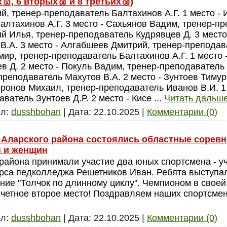
🥇, 6 вторых🥈 и 8 третьих🥉)
й, тренер-преподаватель Балтахинов А.Г. 1 место -
алтахинов А.Г. 3 место - Сахьянов Вадим, тренер-п
ий Илья, тренер-преподаватель Кудрявцев Д. 3 место
В.А. 3 место - Алгабшеев Дмитрий, тренер-преподав
ир, тренер-преподаватель Балтахинов А.Г. 1 место -
 Д. 2 место - Покуль Вадим, тренер-преподаватель 
преподаватель Махутов В.А. 2 место - Зунтоев Тиму
Торонов Михаил, тренер-преподаватель Иванов В.И. 1
ватель Зунтоев Д.Р. 2 место - Кисе
...
Читать дальше
л:
dusshbohan
|
Дата:
22.10.2025
|
Комментарии (0)
к Аларского района состоялись областные сорев
н и женщин
района принимали участие два юных спортсмена - уч
курса педколледжа Решетников Иван. Ребята выступа
ние "Толчок по длинному циклу". Чемпионом в своей
очетное второе место! Поздравляем наших спортсме
л:
dusshbohan
|
Дата:
22.10.2025
|
Комментарии (0)