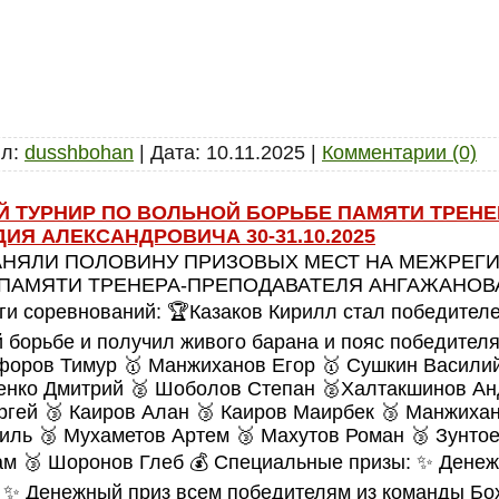
л:
dusshbohan
|
Дата:
10.11.2025
|
Комментарии (0)
 ТУРНИР ПО ВОЛЬНОЙ БОРЬБЕ ПАМЯТИ ТРЕНЕ
Я АЛЕКСАНДРОВИЧА 30-31.10.2025
АНЯЛИ ПОЛОВИНУ ПРИЗОВЫХ МЕСТ НА МЕЖРЕГ
 ПАМЯТИ ТРЕНЕРА-ПРЕПОДАВАТЕЛЯ АНГАЖАНОВ
соревнований: 🏆Казаков Кирилл стал победител
й борьбе и получил живого барана и пояс победител
форов Тимур 🥇 Манжиханов Егор 🥇 Сушкин Васили
енко Дмитрий 🥈 Шоболов Степан 🥈Халтакшинов Ан
гей 🥉 Каиров Алан 🥉 Каиров Маирбек 🥉 Манжихан
ль 🥉 Мухаметов Артем 🥉 Махутов Роман 🥉 Зунтое
ам 🥉 Шоронов Глеб 💰 Специальные призы: ✨ Дене
; ✨ Денежный приз всем победителям из команды Б