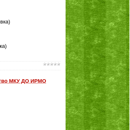
вка)
ка)
ство МКУ ДО ИРМО