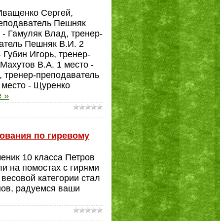
 Иващенко Сергей,
реподаватель Пешняк
 - Гамуляк Влад, тренер-
атель Пешняк В.И. 2
 Губин Игорь, тренер-
Махутов В.А. 1 место -
р, тренер-преподаватель
 место - Щуренко
 »
нования по гиревому
еник 10 класса Петров
ли на помостах с гирями
 весовой категории стал
нов, радуемся ваши