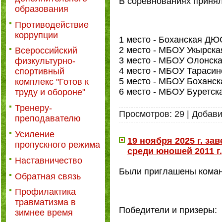
В соревнованиях принял
образования
Противодействие
коррупции
1 место - Боханская Д
2 место - МБОУ Укырск
Всероссийский
3 место - МБОУ Олонс
физкультурно-
4 место - МБОУ Тараси
спортивный
5 место - МБОУ Бохан
комплекс "Готов к
6 место - МБОУ Буретс
труду и обороне"
Тренеру-
Просмотров:
29
|
Добави
преподавателю
Усиление
19 ноября 2025 г. з
пропускного режима
среди юношей 2011 г
Наставничество
Были приглашены коман
Обратная связь
Профилактика
травматизма в
Победители и призеры:
зимнее время