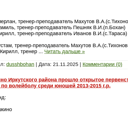
:
мерлан, тренер-преподаватель Махутов В.А.(с.Тихоно
амиль, тренер-преподаватель Пешняк В.И.(п.Бохан)
ирилл, тренер-преподаватель Иванов В.И.(с.Тараса)
:
устам, тренер-преподаватель Махутов В.А.(с.Тихонов
 Кирилл, тренер
...
Читать дальше »
л:
dusshbohan
|
Дата:
21.11.2025
|
Комментарии (0)
кино Иркутского района прошло открытое первен
по волейболу среди юношей 2013-2015 г.р.
нд:
шкино