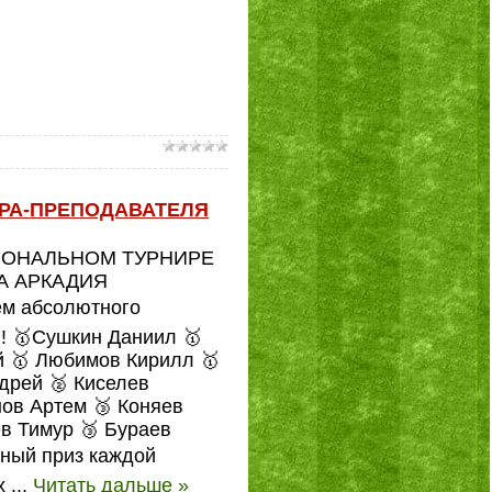
РА-ПРЕПОДАВАТЕЛЯ
ИОНАЛЬНОМ ТУРНИРЕ
А АРКАДИЯ
ем абсолютного
я! 🥇Сушкин Даниил 🥇
й 🥇 Любимов Кирилл 🥇
дрей 🥈 Киселев
ов Артем 🥉 Коняев
в Тимур 🥉 Бураев
жный приз каждой
ох
...
Читать дальше »