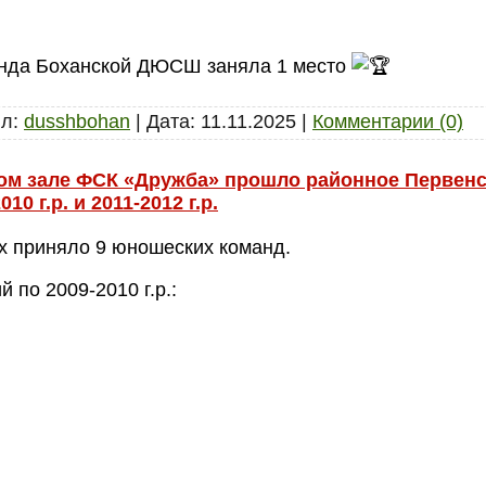
манда Боханской ДЮСШ заняла 1 место
л:
dusshbohan
|
Дата:
11.11.2025
|
Комментарии (0)
ном зале ФСК «Дружба» прошло районное Первен
0 г.р. и 2011-2012 г.р.
х приняло 9 юношеских команд.
 по 2009-2010 г.р.: