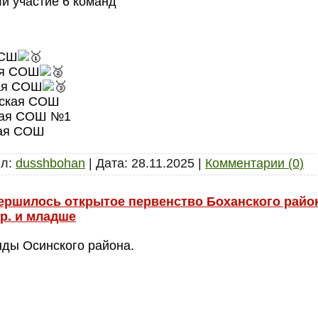
и участие 6 команд
ЮСШ
ая СОШ
кая СОШ
нская СОШ
ская СОШ №1
кая СОШ
л:
dusshbohan
|
Дата:
28.11.2025
|
Комментарии (0)
авершилось открытое первенство Боханского райо
.р. и младше
ды Осинского района.