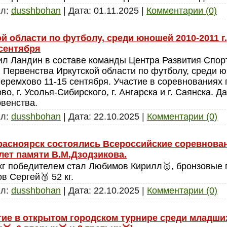
л:
dusshbohan
|
Дата:
01.11.2025
|
Комментарии (0)
й области по футболу, среди юношей 2010-2011 г.
 сентября
л Ландин в составе команды Центра Развития Спорта
Первенства Иркутской области по футболу, среди юн
 Черемхово 11-15 сентября. Участие в соревнования
хово, г. Усолья-Сибирского, г. Ангарска и г. Саянска.
венства.
л:
dusshbohan
|
Дата:
22.10.2025
|
Комментарии (0)
.Красноярск состоялись Всероссийские соревнова
лет памяти В.М.Дзодзикова.
 кг победителем стал Любимов Кирилл🥇, бронзовые
в Сергей🥉 52 кг.
л:
dusshbohan
|
Дата:
22.10.2025
|
Комментарии (0)
тие в открытом городском турнире среди младши