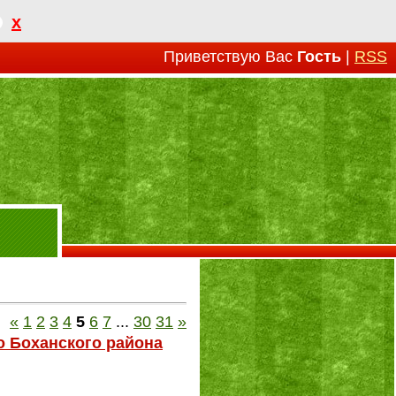
x
Приветствую Вас
Гость
|
RSS
«
1
2
3
4
5
6
7
...
30
31
»
о Боханского района