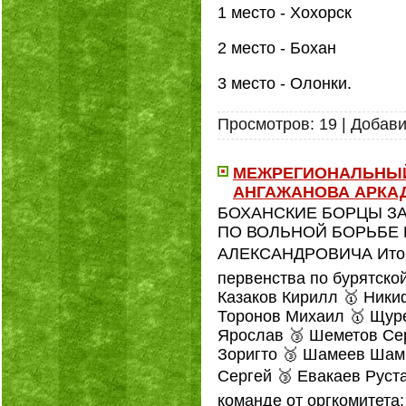
1 место - Хохорск
2 место - Бохан
3 место - Олонки.
Просмотров:
19
|
Добави
МЕЖРЕГИОНАЛЬНЫЙ
АНГАЖАНОВА АРКАДИ
БОХАНСКИЕ БОРЦЫ З
ПО ВОЛЬНОЙ БОРЬБЕ
АЛЕКСАНДРОВИЧА Итоги 
первенства по бурятско
Казаков Кирилл 🥇 Ники
Торонов Михаил 🥇 Щур
Ярослав 🥉 Шеметов Сер
Зоригто 🥉 Шамеев Шами
Сергей 🥉 Евакаев Руст
команде от оргкомитета