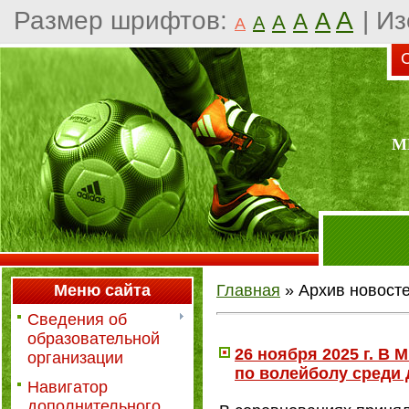
Размер шрифтов:
A
|
Из
A
A
A
A
A
С
М
Меню сайта
Главная
»
Архив новост
Сведения об
образовательной
26 ноября 2025 г. В
организации
по волейболу среди д
Навигатор
дополнительного