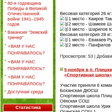
80-я годовщина
Победы в Великой
Весовая категория 26 кг
Отечественной
1 место - Каиров Та
войне 1941–1945
2 место - Шамеев Ш
годов
3 место - Шарипов К
Вакансия "Земский
Весовая категория 28 кг
тренер"
1 место - Евакаев Р
2 место - Панфилов
⭐ВАМ У НАС
ПОНРАВИЛОСЬ?
Просмотров:
53
|
Добави
⭐ВАМ У НАС
ПОНРАВИЛОСЬ?
5 ноября в п. Плиш
«Спортивная школа» 
⭐ВАМ У НАС
ПОНРАВИЛОСЬ?
Участие приняли 6 кома
Боханская ДЮСШ
Доступная среда
Спортивная школа Пли
Оёкская СОШ
Спортивная школа Урик
Статистика
Осинская СОШ 1