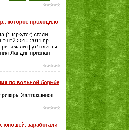
р., которое проходило
 (г. Иркутск) стали
ошей 2010-2011 г.р.,
х принимали футболисты
 Данил Ландин признан
ния по вольной борьбе
 призеры Халтакшинов
х юношей, заработали