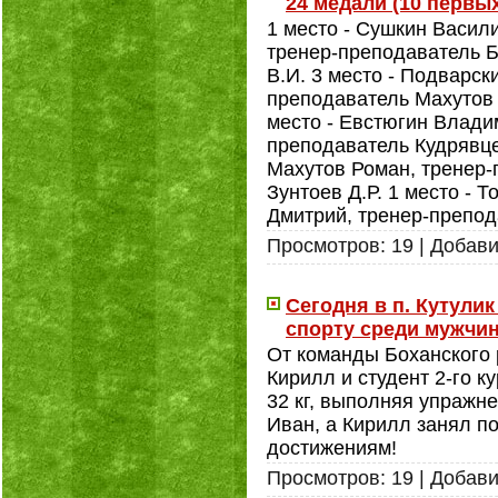
24 медали (10 первых
1 место - Сушкин Васили
тренер-преподаватель Б
В.И. 3 место - Подварск
преподаватель Махутов 
место - Евстюгин Владим
преподаватель Кудрявцев
Махутов Роман, тренер-
Зунтоев Д.Р. 1 место - 
Дмитрий, тренер-препода
Просмотров:
19
|
Добави
Сегодня в п. Кутули
спорту среди мужчи
От команды Боханского 
Кирилл и студент 2-го 
32 кг, выполняя упражне
Иван, а Кирилл занял п
достижениям!
Просмотров:
19
|
Добави