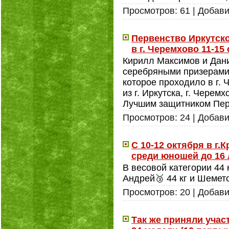
Просмотров:
61
|
Добави
Первенство Иркутско
в г. Черемхово 11-15
Кирилл Максимов и Дани
серебряными призерами 
которое проходило в г.
из г. Иркутска, г. Черем
Лучшим защитником Пер
Просмотров:
24
|
Добави
С 10-12 октября в г
среди юношей до 16 
В весовой категории 44
Андрей🥉 44 кг и Шемето
Просмотров:
20
|
Добави
Так же приняли учас